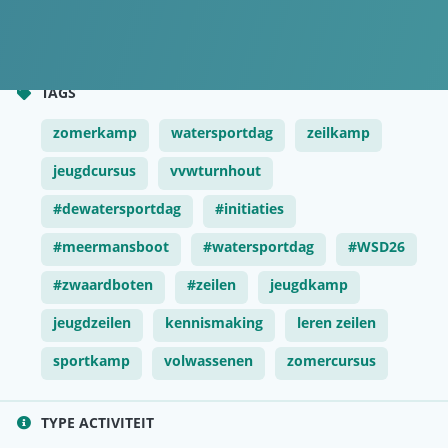
Inschrijven mogelijk tot 09/05/2026 14:00
Van 09/05/2026 08:00 tot 09/05/2026 14:00
TAGS
zomerkamp
watersportdag
zeilkamp
jeugdcursus
vvwturnhout
#dewatersportdag
#initiaties
#meermansboot
#watersportdag
#WSD26
#zwaardboten
#zeilen
jeugdkamp
jeugdzeilen
kennismaking
leren zeilen
sportkamp
volwassenen
zomercursus
TYPE ACTIVITEIT