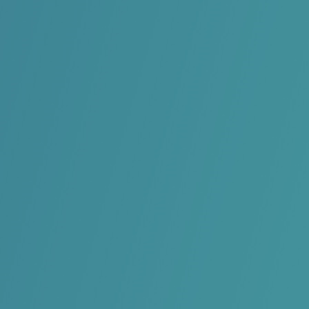
van 10 uur tot 16 uur om kennis te maken met de zeilsport.
Tot dan!
Mede mogelijk gemaakt door
IKwatersport
INSCHRIJVEN GESLOTEN
DETAILS
€0.00
8 - 99 jaar
Nog 21 plaatsen beschikbaar
Sporttakken:
Meermansboot
Eenmansboot
Optimist
09/05/2026