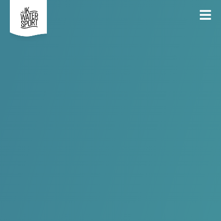
09
Watersportdagen 2026 VVW
May
Turnhout
Georganiseerd door
VVW Turnhout
INSCHRIJVEN
DEEL
ALGEMEEN
DEELNEMERS
GESLOTEN
ALGEMEEN
Gratis zeilen in Turnhout aan de Mellevijver op zaterdag 9
mei 2026.
VVW Turnhout verwelkomt je graag op haar opendeurdagen
op het adres De Picken in Turnhout op zaterdag 9 mei 2026