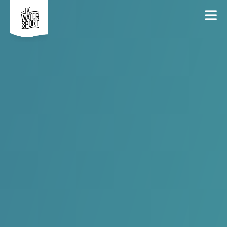
21
Samen Zeilen bij de KLYC
Oct
Georganiseerd door
KLYC
INSCHRIJVEN
DEEL
ALGEMEEN
DEELNEMERS
GESLOTEN
ALGEMEEN
Wil je na je zomercursus extra zeilen met begeleiding op het
water?
Kom dan verder oefenen tijdens
Samen Zeilen bij de KLYC!
In september en oktober organiseert de KLYC elke zaterdag