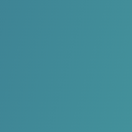
extra zeilmomenten. Je
kan herhalen wat je in de zomer geleerd hebt of je techniek
verder ontwikkelen.
Miste je nog een of twee stempels in je boekje? Op deze
topics kan je extra
oefenen zodat je tegen volgende zomer alle stempels heb
gehaald en met een
volledig nieuwe graad kan starten.
Of wil je al eens proberen te zeilen in een Tera? Vind je de
Feva te klein
geworden en wil je de Vago uitproberen? Dat kan allemaal
tijdens Samen Zeilen!
Samen met de monitor ga je het water op. Op voorhand is er
een korte briefing, maar
de bedoeling is vooral om zo lang mogelijk op het water te
zitten.
Enthousiast? Kom dan zeker naar Samen Zeilen bij de KLYC!