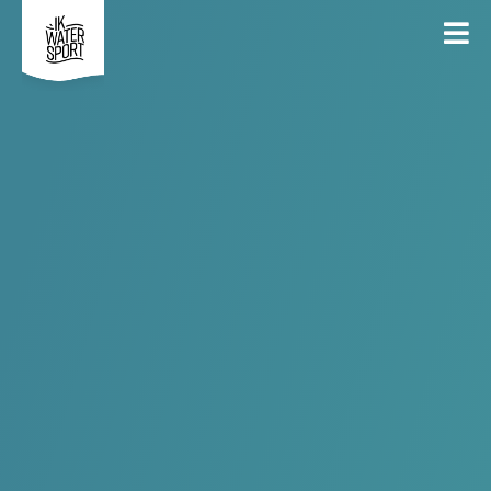
14
Samen Zeilen bij de KLYC
Oct
Georganiseerd door
KLYC
INSCHRIJVEN
DEEL
ALGEMEEN
DEELNEMERS
GESLOTEN
ALGEMEEN
Wil je na je zomercursus extra zeilen met begeleiding op het
water?
Kom dan verder oefenen tijdens
Samen Zeilen bij de KLYC!
In september en oktober organiseert de KLYC elke zaterdag