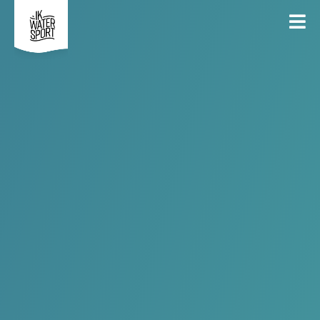
19
Occasionele zeiler
Apr
Georganiseerd door
WWSK
ALGEMEEN
DEELNEMERS
DEELNEMEN
DEEL
ALGEMEEN
Daglicensie voor occasionele zeilers - prijs 10 euro. Eerst hier
inschrijven dan betalen via WWSK website
Mede mogelijk gemaakt door
IKwatersport