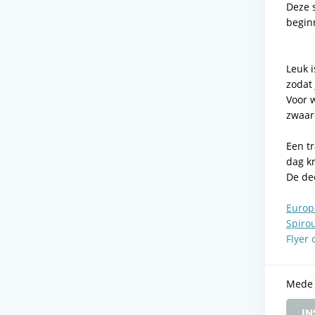
Deze s
begin
Leuk 
zodat
Voor w
zwaar
Een t
dag k
De dee
Europ
Spirou
Flyer
Mede 
IN