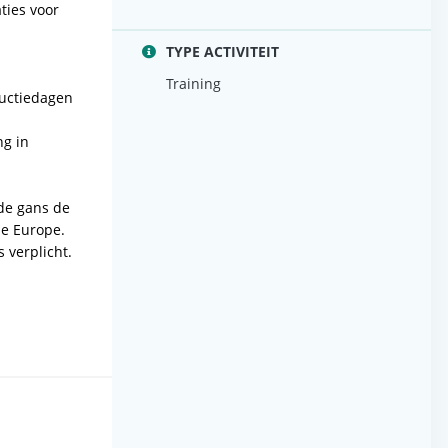
aties voor
TYPE ACTIVITEIT
Training
ductiedagen
ng in
nde gans de
de Europe.
s verplicht.