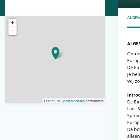
ALGE
+
−
ALGE
Ontde
Europ
De Eu
Je be
Wij zo
​Intr
Leaflet
| ©
OpenStreetMap
contributors
De
Eu
Laer S
Spirou
Europe
De bo
alleen