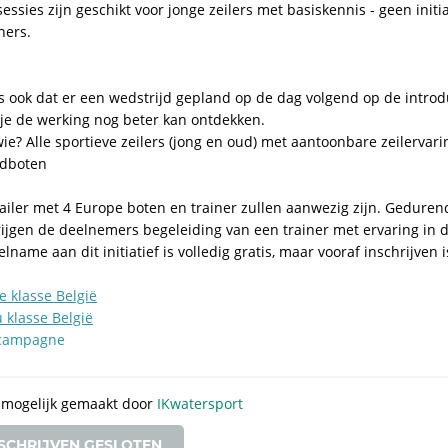
essies zijn geschikt voor jonge zeilers met basiskennis - geen initi
ners.
is ook dat er een wedstrijd gepland op de dag volgend op de intro
 je de werking nog beter kan ontdekken.
ie? Alle sportieve zeilers (jong en oud) met aantoonbare zeilervari
dboten
railer met 4 Europe boten en trainer zullen aanwezig zijn. Gedure
rijgen de deelnemers begeleiding van een trainer met ervaring in 
lname aan dit initiatief is volledig gratis, maar vooraf inschrijven i
e klasse België
 klasse België
 campagne
mogelijk gemaakt door
IKwatersport
SCHRIJVEN GESLOTEN