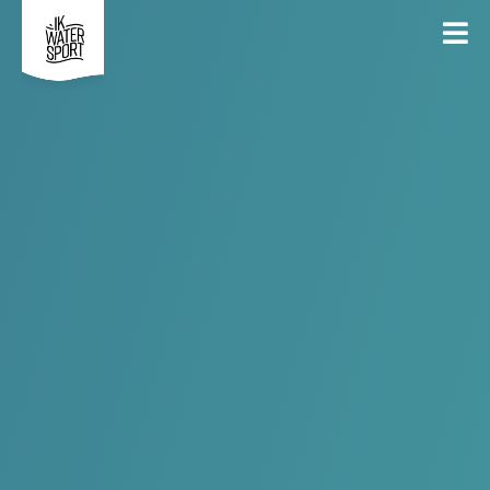
Zeil- en Surfclub Gavermeer
ALGEMEEN
UITDAGINGEN
ACTIVITEITEN
VOLGERS
VOLGEN
OVER ONS
Bij Zeil- en Surfclub Gavermeer kan je zeilen, windsurfen,
suppen en wingen (wingfoil). Onze club is gelegen in het
Provinciaal Natuur- en Recreatiedomein De Gavers in
Harelbeke.