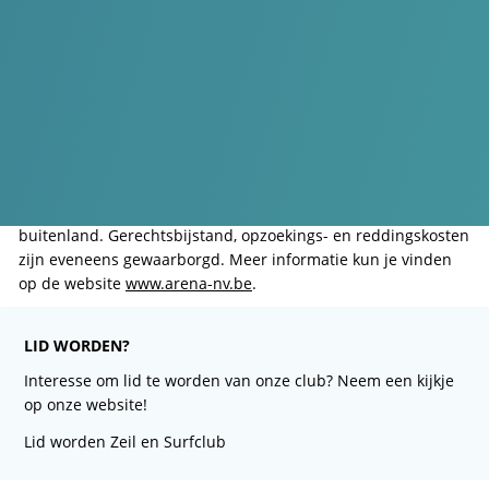
Zowel jong en oud kan hier watersportplezier beleven. We
bieden onder meer zeil- en surfkampen aan, maar ook
opleidingen voor volwassenen en jeugdtrainingen in
windsurfen en zeilen.
Alle varende leden zijn aangesloten bij Wind & Watersport
Vlaanderen (WWSV). De verzekering die de federatie
aanbiedt, geldt voor het beoefenen van zeilen in clubverband
en bij private beoefening (24/24 uur) zowel in binnen- als
buitenland. Gerechtsbijstand, opzoekings- en reddingskosten
zijn eveneens gewaarborgd. Meer informatie kun je vinden
op de website
www.arena-nv.be
.
LID WORDEN?
Interesse om lid te worden van onze club? Neem een kijkje
op onze website!
Lid worden Zeil en Surfclub