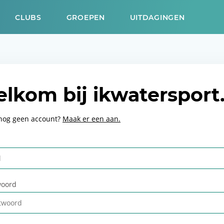
CLUBS
GROEPEN
UITDAGINGEN
lkom bij ikwatersport
 nog geen account?
Maak er een aan.
oord