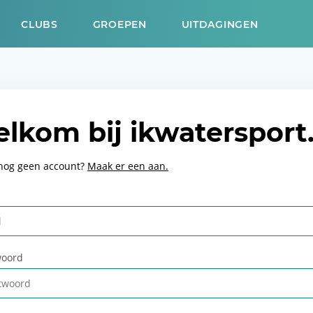
CLUBS
GROEPEN
UITDAGINGEN
lkom bij ikwatersport
 nog geen account?
Maak er een aan.
oord